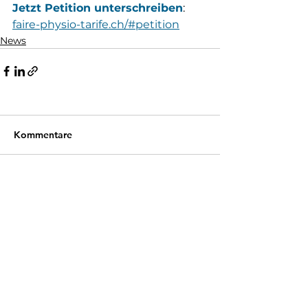
Jetzt Petition unterschreiben
: 
faire-physio-tarife.ch/#petition
News
Kommentare
Kommentar verfassen...
— SWISSODP-SPONSOREN
Mehr als ein Logo:
echte Allianz.