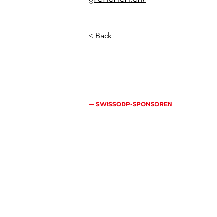
< Back
— SWISSODP-SPONSOREN
Mehr als ein
echte Allianz
Hauptsponsoren