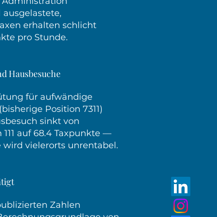
s Administration
l ausgelastete,
raxen erhalten schlicht
kte pro Stunde.
nd Hausbesuche
ütung für aufwändige
isherige Position 7311)
ausbesuch sinkt von
h 111 auf 68.4 Taxpunkte —
 wird vielerorts unrentabel.
tigt
publizierten Zahlen