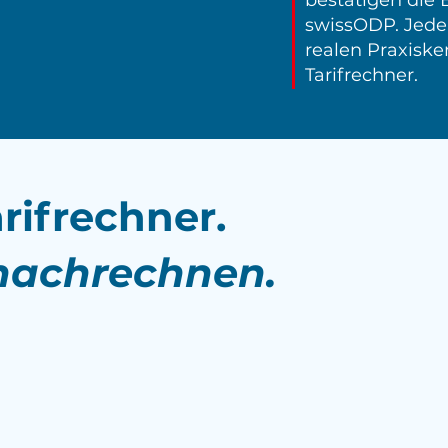
bestätigen die
swissODP. Jeder
realen Praxiske
Tarifrechner.
rifrechner.
 nachrechnen.