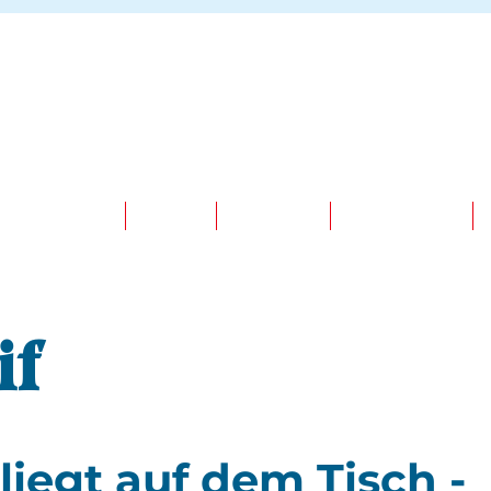
MITMACHEN
NEWS
PARTNER
SPONSOREN
if
liegt auf dem Tisch -