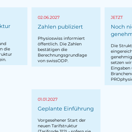
02.06.2027
JETZT
ktur
Zahlen publiziert
Noch ni
genehm
Physioswiss informiert
und
öffentlich. Die Zahlen
Die Strukt
en die
bestätigen die
eingereich
ruktur
Berechnungsgrundlage
genehmigt
in.
von swissODP.
setzen wir
Eingaben
Branchen
PROphysi
01.01.2027
Geplante Einführung
Vorgesehener Start der
neuen Tarifstruktur
(Tarifcode 312) - sofern sie