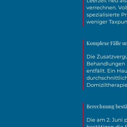
Leerzeit neu al
verrechnen. Vol
spezialisierte P
weniger Taxpun
Komplexe Fälle u
Die Zusatzverg
Behandlungen (b
entfällt. Ein H
durchschnittlic
Domiziltherapie
Berechnung bestä
Die am 2. Juni 