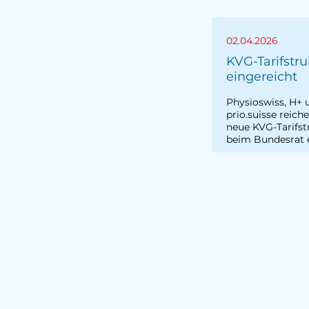
02.04.2026
KVG-Tarifstru
eingereicht
Physioswiss, H+ 
prio.suisse reich
neue KVG-Tarifst
beim Bundesrat e