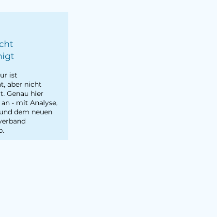
cht
igt
ur ist
t, aber nicht
. Genau hier
 an - mit Analyse,
 und dem neuen
verband
o.