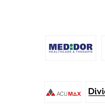
echte Allianz
Hauptsponsoren
Premiumsponsoren