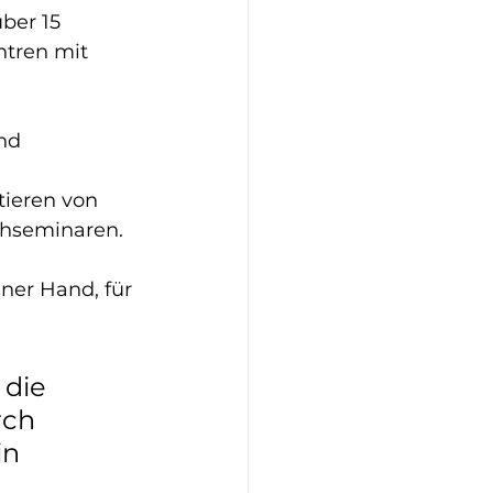
ber 15 
tren mit 
nd 
ieren von 
chseminaren. 
iner Hand, für 
die 
rch 
n 