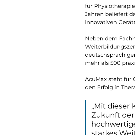
für Physiotherapie
Jahren beliefert 
innovativen Gerät
Neben dem Fachha
Weiterbildungszen
deutschsprachigen
mehr als 500 prax
AcuMax steht für Q
den Erfolg in Ther
„Mit dieser
Zukunft der
hochwertige
starkes Wei