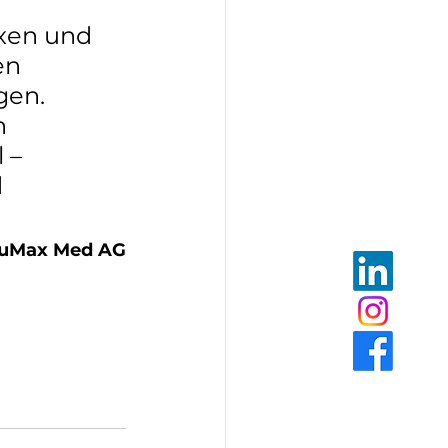
xen und 
en 
gen. 
n 
 – 
 
AcuMax Med AG