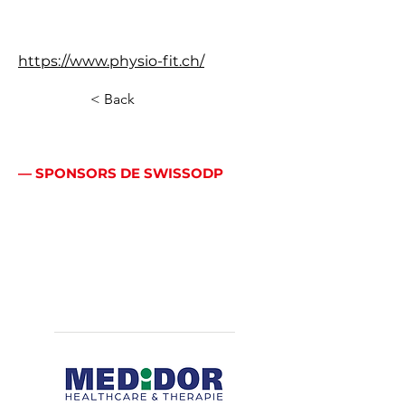
https://www.physio-fit.ch/
< Back
— SPONSORS DE SWISSODP
Bien plus qu’un logo:
une véritable
alliance.
Principaux sponsors