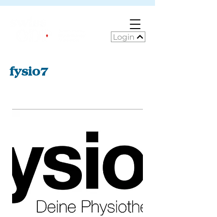
Login
fysio7