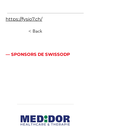
https://fysio7.ch/
< Back
— SPONSORS DE SWISSODP
Bien plus qu’un logo:
une véritable
alliance.
Principaux sponsors