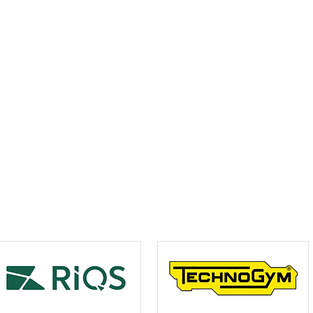
’un logo:
 alliance.