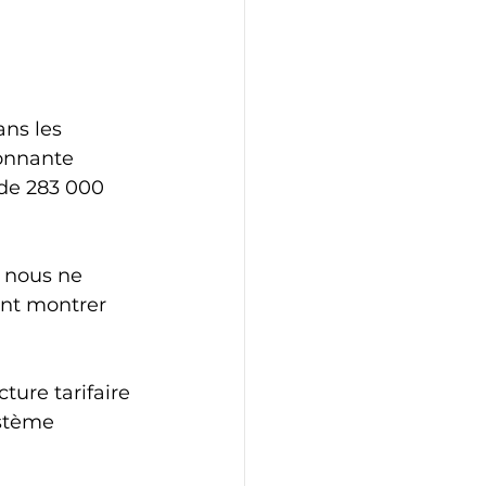
ns les 
onnante 
de 283 000 
e nous ne 
nt montrer 
ture tarifaire 
stème 