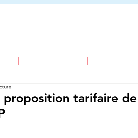
MPLOI
NEWS
PARTENAIRE
À PROPOS DE NOU
ecture
 proposition tarifaire de
P