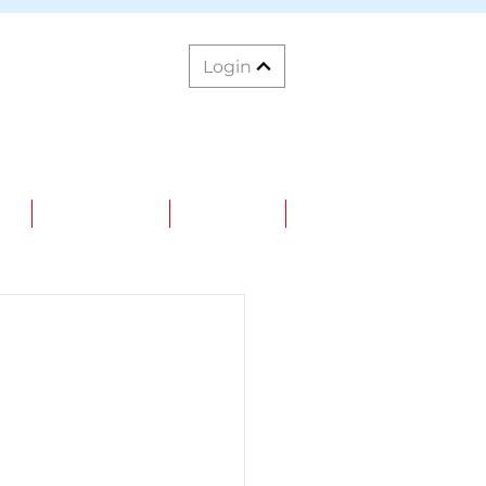
Login
S
SPONSORS
PORTAIL