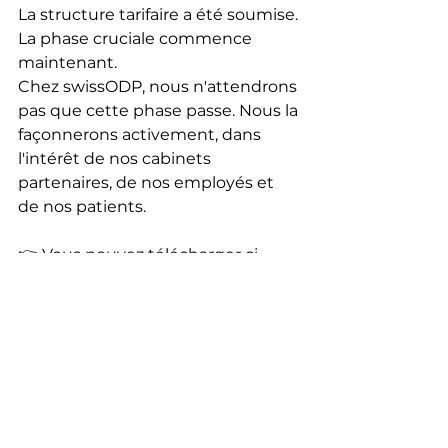
La structure tarifaire a été soumise. 
La phase cruciale commence 
maintenant.
Chez swissODP, nous n'attendrons 
pas que cette phase passe. Nous la 
façonnerons activement, dans 
l'intérêt de nos cabinets 
partenaires, de nos employés et 
de nos patients.
👉 Vous pouvez télécharger ci-
dessous la lettre ouverte et le 
document de synthèse.
👉 Vous avez des questions ou des 
commentaires ? Contactez-nous 
directement : 
info@swissodp.ch
OffenerBrief_Offenlegung-KVG_Tarifstruktur
.pdf