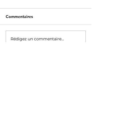
Commentaires
Rédigez un commentaire...
— SPONSORS DE SWISSODP
Bien plus qu’un logo:
une véritable
alliance.
Principaux sponsors